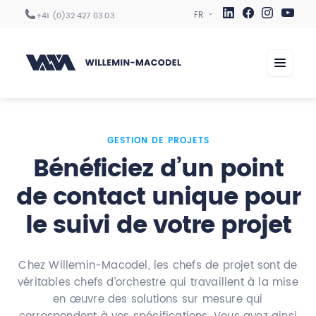
+41 (0)32 427 03 03
Centres d’usinage
GESTION DE PROJETS
Bénéficiez d’un point
Automation
de contact unique pour
Digitalisation
le suivi de votre projet
Services
Secteurs
Chez Willemin-Macodel, les chefs de projet sont de
Entreprise
véritables chefs d’orchestre qui travaillent à la mise
en œuvre des solutions sur mesure qui
Carrière