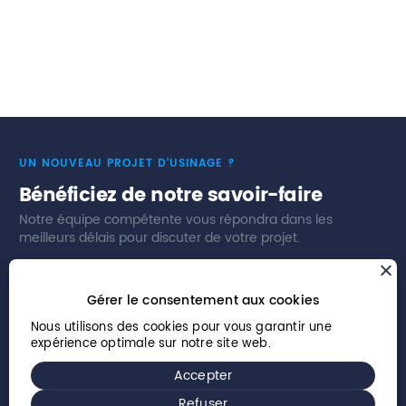
salon consacré aux machines-outils et aux
technologies de fabrication en Asie du Sud et du
Sud-Est.
UN NOUVEAU PROJET D’USINAGE ?
Bénéficiez de notre savoir-faire
Notre équipe compétente vous répondra dans les
meilleurs délais pour discuter de votre projet.
Nous contacter
Nos secteurs d’activités
Gérer le consentement aux cookies
Nous utilisons des cookies pour vous garantir une
expérience optimale sur notre site web.
Accepter
© 2026 Willemin-Macodel SA – Tous droits réservés
Refuser