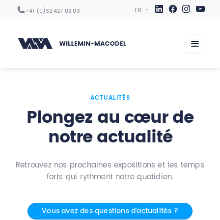
+41 (0)32 427 03 03
Centres d’usinage
ACTUALITÉS
Plongez au cœur de
Automation
notre actualité
Digitalisation
Services
Retrouvez nos prochaines expositions et les temps
Secteurs
forts qui rythment notre quotidien.
Entreprise
Vous avez des questions d’actualités ?
Carrière