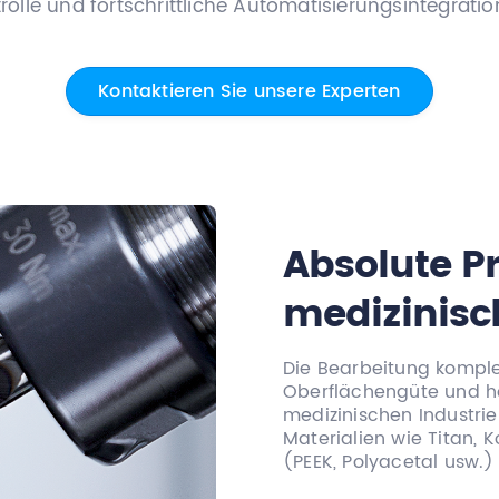
rolle und fortschrittliche Automatisierungsintegratio
Kontaktieren Sie unsere Experten
Absolute Pr
medizinisc
Die Bearbeitung kompl
Oberflächengüte und ho
medizinischen Industrie
Materialien wie Titan, 
(PEEK, Polyacetal usw.)