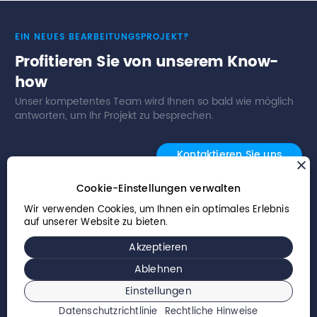
EIN NEUES BEARBEITUNGSPROJEKT?
Profitieren Sie von unserem Know-
how
Unser kompetentes Team wird Ihnen so bald wie möglich
antworten, um Ihr Projekt zu besprechen.
Kontaktieren Sie uns
Unsere Geschäftsbereiche
Cookie-Einstellungen verwalten
Wir verwenden Cookies, um Ihnen ein optimales Erlebnis
auf unserer Website zu bieten.
Akzeptieren
© 2026 Willemin-Macodel SA - Alle Rechte vorbehalten
Ablehnen
Einstellungen
Präferenz-Cookies
-
Rechtliche Hinweise
-
Datenschutzerklärung
-
Cookie-Richtlinie
Datenschutzrichtlinie
Rechtliche Hinweise