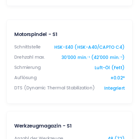
Motorspindel - S1
Schnittstelle
HSK-E40 (HSK-A40/CAPTO C4)
Drehzahl max.
30’000 min.
(42’000 min.
)
-1
-1
Schmierung
Luft-Öl (Fett)
Auflösung
±0.02°
DTS (Dynamic Thermal Stabilization)
Integriert
Werkzeugmagazin - S1
Anzahl der Werkzeuge
48 (72)