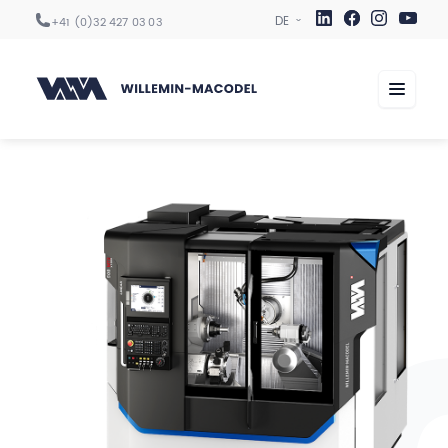
+41 (0)32 427 03 03
Maschinen
Automation
Digitalisierung
Dienste
Sektoren
Betrieb
Karriere