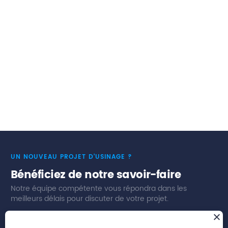
e
En 2024, Willemin-Macodel a marqué son 50
anniversaire par la célébration de cinq décennies
d’innovation, de dévouement et de partenariats
solides. Cette étape importante illustre un héritage
de réussite et de progrès.
Plonger dans notre histoire
UN NOUVEAU PROJET D’USINAGE ?
Bénéficiez de notre savoir-faire
Notre équipe compétente vous répondra dans les
meilleurs délais pour discuter de votre projet.
Nous contacter
Nos secteurs d’activités