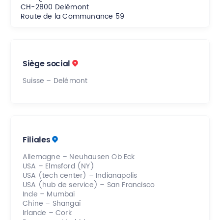
Allemagne
CH-2800 Delémont
Route de la Communance 59
Autriche (via Suisse)
Australie (via USA)
Siège social
Brésil
Suisse – Delémont
Canada (via USA)
Chine
Filiales
Espagne
Allemagne – Neuhausen Ob Eck
Etats-Unis
USA – Elmsford (NY)
USA (tech center) – Indianapolis
France (via Suisse)
USA (hub de service) – San Francisco
Inde – Mumbai
Chine – Shangaï
Inde
Irlande – Cork