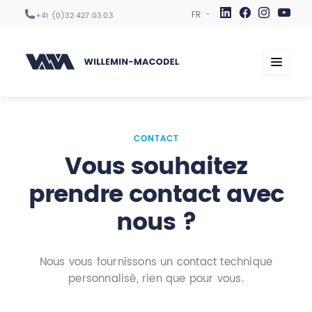
+41 (0)32 427 03 03
Centres d’usinage
CONTACT
Vous souhaitez
Automation
prendre contact avec
Digitalisation
nous ?
Services
Secteurs
Nous vous fournissons un contact technique
Entreprise
personnalisé, rien que pour vous.
Carrière