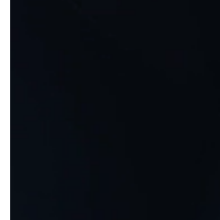
Robot collaboratif
Manipulateur
Digitalisation
Services
Maintenances
Services
Formations
Gestion de projets
Cycle de vie
Secteurs
Horlogerie
Joaillerie & Maroquinerie
Secteurs
Médical
Dentaire
Aéronautique & Défense