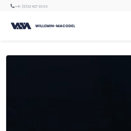
+41 (0)32 427 03 03
Centres d’usinage
Série 30
Centres
Série 40
d’usinage
Série 50
Série 70
Série 80
Automation
Robot standard
Automation